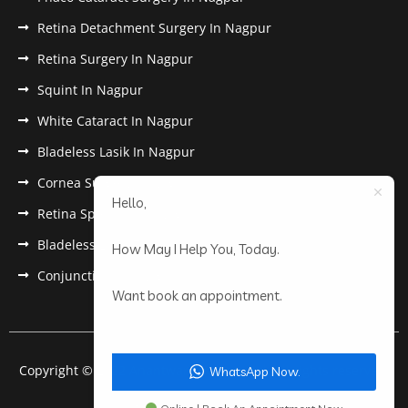
Retina Detachment Surgery In Nagpur
Retina Surgery In Nagpur
Squint In Nagpur
White Cataract In Nagpur
Bladeless Lasik In Nagpur
Cornea Surgery In Nagpur
Hello,
Retina Specialist In Nagpur
Bladeless Lasik Treatment in Nagpur
How May I Help You, Today.
Conjunctivitis In Nagpur
Want book an appointment.
Copyright © 2022 Anantwar Eye Hospital. All rights reserved.
WhatsApp Now.