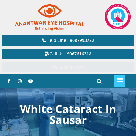
Help Line : 8087993722
Call Us : 9067616318
Watsapp Now
White Cataract In
Sausar