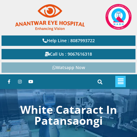
Help Line : 8087993722
Call Us : 9067616318
Watsapp Now
White Cataract In
Patansaongi