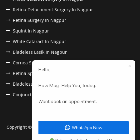
Retina Detachment Surgery In Nagpur
Retina Surgery In Nagpur
Squint In Nagpur
White Cataract In Nagpur
Bladeless Lasik In Nagpur
Cornea Surgery In Nagpur
Hello,
Retina Specialist In Nagpur
Bladeless Lasik Treatment in Nagpur
How May I Help You, Today.
Conjunctivitis In Nagpur
Want book an appointment.
Copyright © 2022 Anantwar Eye Hospital. All rights reserved.
WhatsApp Now.