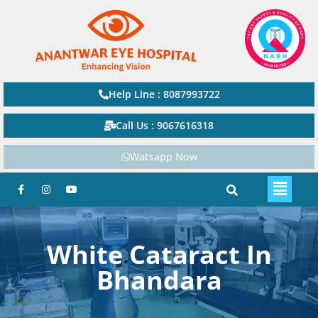
Help Line : 8087993722
Call Us : 9067616318
Watsapp Now
White Cataract In
Bhandara