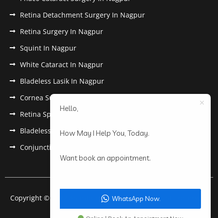
Retina Detachment Surgery In Nagpur
Retina Surgery In Nagpur
Squint In Nagpur
White Cataract In Nagpur
Bladeless Lasik In Nagpur
Cornea Surgery In Nagpur
Hello,
Retina Specialist In Nagpur
Bladeless Lasik Treatment in Nagpur
How May I Help You, Today.
Conjunctivitis In Nagpur
Want book an appointment.
Copyright © 2022 Anantwar Eye Hospital. All rights reserved.
WhatsApp Now.