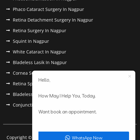
Phaco Cataract Surgery In Nagpur
Retina Detachment Surgery In Nagpur
Retina Surgery In Nagpur
Squint In Nagpur
White Cataract In Nagpur
Bladeless Lasik In Nagpur
Cornea Surgery In Nagpur
Hello,
Retina Specialist In Nagpur
Bladeless Lasik Treatment in Nagpur
How May I Help You, Today.
Conjunctivitis In Nagpur
Want book an appointment.
Copyright © 2022 Anantwar Eye Hospital. All rights reserved.
WhatsApp Now.